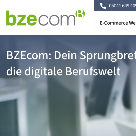
05041 649 409
E-Commerce Wei
BZEcom: Dein Sprungbret
die digitale Berufswelt