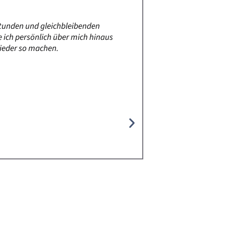
stunden und gleichbleibenden
Bevor ich mic
 ich persönlich über mich hinaus
begleitet.
wieder so machen.
Weiterbildung zur
Gestaltung der
fachliches Funda
Freude, meine Ku