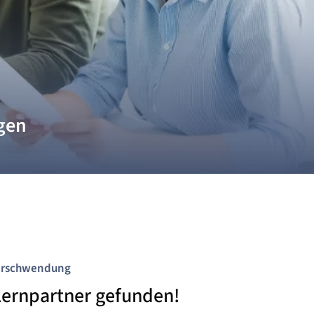
gen
r Professional in IT werden
verschwendung
Lernpartner gefunden!