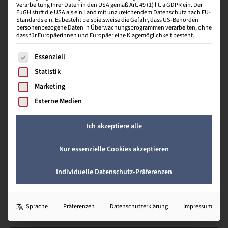
Verarbeitung Ihrer Daten in den USA gemäß Art. 49 (1) lit. a GDPR ein. Der
EuGH stuft die USA als ein Land mit unzureichendem Datenschutz nach EU-
Standards ein. Es besteht beispielsweise die Gefahr, dass US-Behörden
Regelmäßig informieren wir die Berufsschülerinnen
personenbezogene Daten in Überwachungsprogrammen verarbeiten, ohne
dass für Europäerinnen und Europäer eine Klagemöglichkeit besteht.
„Kaufmann/Frau im E-Commerce“ über die Möglichkeit im
Anschluss an die Ausbildung in nur einem Jahr die Prüfung
Es folgt eine Liste der Service-Gruppen, für die eine Einwill
Essenziell
zu
Fachwirte im E-Commerce
abzuschließen. Die
Verdienstmöglichkeiten in der Zukunft sind um einiges
Statistik
höher.
Marketing
Externe Medien
Du hast Fragen?
Ich akzeptiere alle
Nimm Kontakt zu uns auf!
Nur essenzielle Cookies akzeptieren
Individuelle Datenschutz-Präferenzen
Sprache
Präferenzen
Datenschutzerklärung
Impressum