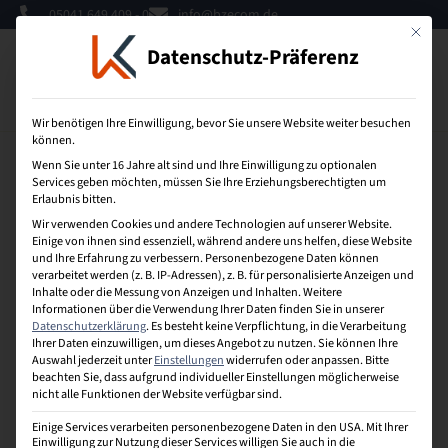
05041 649 409 - 0
info@bzecom.de
Mit dies
Datenschutz-Präferenz
0
Wir benötigen Ihre Einwilligung, bevor Sie unsere Website weiter besuchen
können.
Wenn Sie unter 16 Jahre alt sind und Ihre Einwilligung zu optionalen
Die zukünftigen Fachwirte E-
Services geben möchten, müssen Sie Ihre Erziehungsberechtigten um
Erlaubnis bitten.
Commerce informieren
Wir verwenden Cookies und andere Technologien auf unserer Website.
Einige von ihnen sind essenziell, während andere uns helfen, diese Website
und Ihre Erfahrung zu verbessern.
Personenbezogene Daten können
verarbeitet werden (z. B. IP-Adressen), z. B. für personalisierte Anzeigen und
Inhalte oder die Messung von Anzeigen und Inhalten.
Weitere
Informationen über die Verwendung Ihrer Daten finden Sie in unserer
Datenschutzerklärung
.
Es besteht keine Verpflichtung, in die Verarbeitung
Ihrer Daten einzuwilligen, um dieses Angebot zu nutzen.
Sie können Ihre
Auswahl jederzeit unter
Einstellungen
widerrufen oder anpassen.
Bitte
beachten Sie, dass aufgrund individueller Einstellungen möglicherweise
nicht alle Funktionen der Website verfügbar sind.
Einige Services verarbeiten personenbezogene Daten in den USA. Mit Ihrer
Einwilligung zur Nutzung dieser Services willigen Sie auch in die