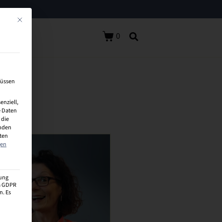
Mit diesem Button wird der Dialog geschlossen. Seine Funktionalität ist identisch 
0
müssen
enziell,
 Daten
 die
inden
aten
gen
zung
 a GDPR
n. Es