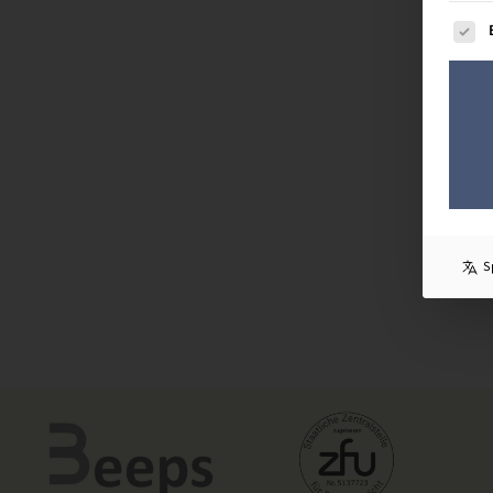
Es fol
S