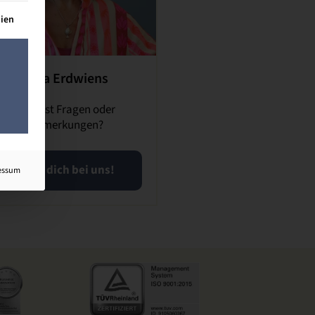
lt werden kann. Die erste Service-Gruppe ist essenziell und kann n
dien
Inka Erdwiens
Du hast Fragen oder
Anmerkungen?
Meld dich bei uns!
essum