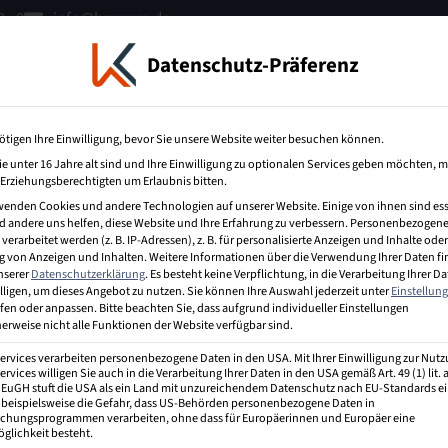
 - 0
info@bzecom.de
Datenschutz-Präferenz
terbildung
IT-Weiterbildung
Über uns
ötigen Ihre Einwilligung, bevor Sie unsere Website weiter besuchen können.
e unter 16 Jahre alt sind und Ihre Einwilligung zu optionalen Services geben möchten, 
e Erziehungsberechtigten um Erlaubnis bitten.
wenden Cookies und andere Technologien auf unserer Website. Einige von ihnen sind ess
 andere uns helfen, diese Website und Ihre Erfahrung zu verbessern.
Personenbezogene
erarbeitet werden (z. B. IP-Adressen), z. B. für personalisierte Anzeigen und Inhalte oder
 von Anzeigen und Inhalten.
Weitere Informationen über die Verwendung Ihrer Daten f
unserer
Datenschutzerklärung
.
Es besteht keine Verpflichtung, in die Verarbeitung Ihrer D
en können.
lligen, um dieses Angebot zu nutzen.
Sie können Ihre Auswahl jederzeit unter
Einstellun
fen oder anpassen.
Bitte beachten Sie, dass aufgrund individueller Einstellungen
erweise nicht alle Funktionen der Website verfügbar sind.
Services verarbeiten personenbezogene Daten in den USA. Mit Ihrer Einwilligung zur Nut
ervices willigen Sie auch in die Verarbeitung Ihrer Daten in den USA gemäß Art. 49 (1) lit.
r EuGH stuft die USA als ein Land mit unzureichendem Datenschutz nach EU-Standards ei
 beispielsweise die Gefahr, dass US-Behörden personenbezogene Daten in
hungsprogrammen verarbeiten, ohne dass für Europäerinnen und Europäer eine
glichkeit besteht.