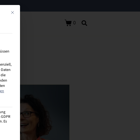
Mit diesem Button wird der Dialog geschlossen. Seine Funktionalität ist identisch 
0
müssen
enziell,
 Daten
 die
inden
aten
gen
zung
 a GDPR
n. Es