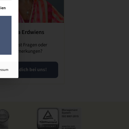
lt werden kann. Die erste Service-Gruppe ist essenziell und kann n
dien
Inka Erdwiens
Du hast Fragen oder
Anmerkungen?
Meld dich bei uns!
essum