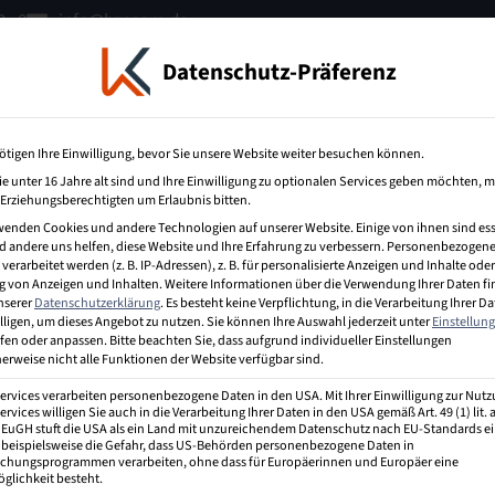
 - 0
info@bzecom.de
Datenschutz-Präferenz
terbildung
IT-Weiterbildung
Über uns
ötigen Ihre Einwilligung, bevor Sie unsere Website weiter besuchen können.
e unter 16 Jahre alt sind und Ihre Einwilligung zu optionalen Services geben möchten, 
e Erziehungsberechtigten um Erlaubnis bitten.
wenden Cookies und andere Technologien auf unserer Website. Einige von ihnen sind ess
 andere uns helfen, diese Website und Ihre Erfahrung zu verbessern.
Personenbezogene
erarbeitet werden (z. B. IP-Adressen), z. B. für personalisierte Anzeigen und Inhalte oder
 von Anzeigen und Inhalten.
Weitere Informationen über die Verwendung Ihrer Daten f
unserer
Datenschutzerklärung
.
Es besteht keine Verpflichtung, in die Verarbeitung Ihrer D
ist unerheblich, ob es sich um stationäre oder mobile
lligen, um dieses Angebot zu nutzen.
Sie können Ihre Auswahl jederzeit unter
Einstellun
Die digitale Infrastruktur eines Unternehmens
fen oder anpassen.
Bitte beachten Sie, dass aufgrund individueller Einstellungen
 stationäre) Geschäftsprozesse überhaupt erst möglich
erweise nicht alle Funktionen der Website verfügbar sind.
he in ein Unternehmen hinein und wieder
Services verarbeiten personenbezogene Daten in den USA. Mit Ihrer Einwilligung zur Nut
ervices willigen Sie auch in die Verarbeitung Ihrer Daten in den USA gemäß Art. 49 (1) lit.
r EuGH stuft die USA als ein Land mit unzureichendem Datenschutz nach EU-Standards ei
 beispielsweise die Gefahr, dass US-Behörden personenbezogene Daten in
hungsprogrammen verarbeiten, ohne dass für Europäerinnen und Europäer eine
glichkeit besteht.