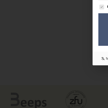
Es fol
S