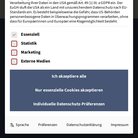
Verarbeitung Ihrer Daten in den USA gemäß Art. 49 (1) lit. a GDPR ein. Der
EuGH stuft die USA als ein Land mit unzureichendem Datenschutz nach EU-
Standards ein. Es besteht beispielsweise die Gefahr, dass US-Behörden
personenbezogene Daten in Überwachungsprogrammen verarbeiten, ohne
dass für Europäerinnen und Europäer eine Klagemöglichkeit besteht.
Es folgt eine Liste der Service-Gruppen, für die eine Einwill
Essenziell
Statistik
Marketing
Externe Medien
Johann-Heinrich-Schröder-Straße 32
Ich akzeptiere alle
31832 Springe
Nur essenzielle Cookies akzeptieren
05041 649 409 - 0
info@bzecom.de
Individuelle Datenschutz-Präferenzen
Sprache
Präferenzen
Datenschutzerklärung
Impressum
E-Commerce