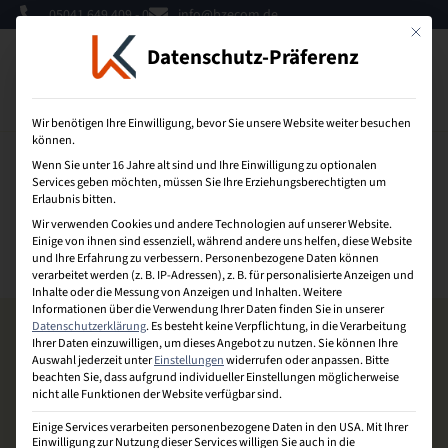
05041 649 409 - 0
info@bzecom.de
Mit dies
Datenschutz-Präferenz
0
Wir benötigen Ihre Einwilligung, bevor Sie unsere Website weiter besuchen
können.
Wenn Sie unter 16 Jahre alt sind und Ihre Einwilligung zu optionalen
DIN
Services geben möchten, müssen Sie Ihre Erziehungsberechtigten um
Erlaubnis bitten.
Wir verwenden Cookies und andere Technologien auf unserer Website.
Deutsches Institut für Normung = Richtlinie ist in
Einige von ihnen sind essenziell, während andere uns helfen, diese Website
Deutschland als Norm anerkannt.
und Ihre Erfahrung zu verbessern.
Personenbezogene Daten können
verarbeitet werden (z. B. IP-Adressen), z. B. für personalisierte Anzeigen und
Inhalte oder die Messung von Anzeigen und Inhalten.
Weitere
Informationen über die Verwendung Ihrer Daten finden Sie in unserer
Datenschutzerklärung
.
Es besteht keine Verpflichtung, in die Verarbeitung
Ihrer Daten einzuwilligen, um dieses Angebot zu nutzen.
Sie können Ihre
Auswahl jederzeit unter
Einstellungen
widerrufen oder anpassen.
Bitte
beachten Sie, dass aufgrund individueller Einstellungen möglicherweise
nicht alle Funktionen der Website verfügbar sind.
Einige Services verarbeiten personenbezogene Daten in den USA. Mit Ihrer
Einwilligung zur Nutzung dieser Services willigen Sie auch in die