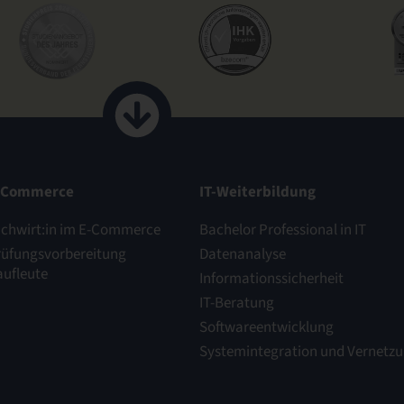
-Commerce
IT-Weiterbildung
achwirt:in im E-Commerce
Bachelor Professional in IT
rüfungsvorbereitung
Datenanalyse
aufleute
Informationssicherheit
IT-Beratung
Softwareentwicklung
Systemintegration und Vernetz