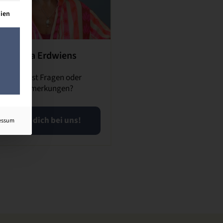
lt werden kann. Die erste Service-Gruppe ist essenziell und kann n
dien
Inka Erdwiens
Du hast Fragen oder
Anmerkungen?
Meld dich bei uns!
essum