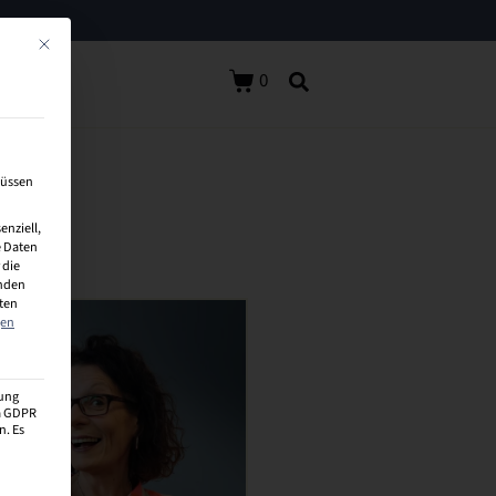
Mit diesem Button wird der Dialog geschlossen. Seine Funktionalität ist identisch 
0
müssen
enziell,
 Daten
 die
inden
aten
gen
zung
 a GDPR
n. Es