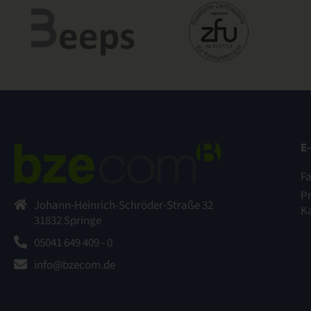
E
F
P
Johann-Heinrich-Schröder-Straße 32
K
31832 Springe
05041 649 409 - 0
info@bzecom.de