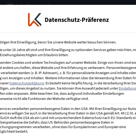
 - 0
info@bzecom.de
Datenschutz-Präferenz
terbildung
IT-Weiterbildung
Über uns
ötigen Ihre Einwilligung, bevor Sie unsere Website weiter besuchen können.
e unter 16 Jahre alt sind und Ihre Einwilligung zu optionalen Services geben möchten, 
e Erziehungsberechtigten um Erlaubnis bitten.
wenden Cookies und andere Technologien auf unserer Website. Einige von ihnen sind ess
 andere uns helfen, diese Website und Ihre Erfahrung zu verbessern.
Personenbezogene
erarbeitet werden (z. B. IP-Adressen), z. B. für personalisierte Anzeigen und Inhalte oder
 von Anzeigen und Inhalten.
Weitere Informationen über die Verwendung Ihrer Daten f
unserer
Datenschutzerklärung
.
Es besteht keine Verpflichtung, in die Verarbeitung Ihrer D
Unternehmen und beschreibt die Vorstellung davon, wie
lligen, um dieses Angebot zu nutzen.
Sie können Ihre Auswahl jederzeit unter
Einstellun
betrieben werden kann. Dabei umfasst es die Art und
fen oder anpassen.
Bitte beachten Sie, dass aufgrund individueller Einstellungen
erweise nicht alle Funktionen der Website verfügbar sind.
Services verarbeiten personenbezogene Daten in den USA. Mit Ihrer Einwilligung zur Nut
st, wie ein Unternehmen wirtschaftlich erfolgreich
ervices willigen Sie auch in die Verarbeitung Ihrer Daten in den USA gemäß Art. 49 (1) lit.
gebotenen Produkte oder Dienstleistungen, die
r EuGH stuft die USA als ein Land mit unzureichendem Datenschutz nach EU-Standards ei
 beispielsweise die Gefahr, dass US-Behörden personenbezogene Daten in
 Bestandteile eines Geschäftsmodells sind:
hungsprogrammen verarbeiten, ohne dass für Europäerinnen und Europäer eine
glichkeit besteht.