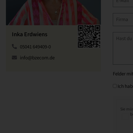
Inka Erdwiens
05041 649409-0
info@bzecom.de
Felder mit
Ich hab
Sie mü
b