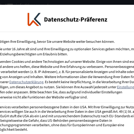
 - 0
info@bzecom.de
Datenschutz-Präferenz
terbildung
IT-Weiterbildung
Über uns
ötigen Ihre Einwilligung, bevor Sie unsere Website weiter besuchen können.
e unter 16 Jahre alt sind und Ihre Einwilligung zu optionalen Services geben möchten, 
e Erziehungsberechtigten um Erlaubnis bitten.
egsprämie
wenden Cookies und andere Technologien auf unserer Website. Einige von ihnen sind ess
 andere uns helfen, diese Website und Ihre Erfahrung zu verbessern.
Personenbezogene
erarbeitet werden (z. B. IP-Adressen), z. B. für personalisierte Anzeigen und Inhalte oder
 von Anzeigen und Inhalten.
Weitere Informationen über die Verwendung Ihrer Daten f
unserer
Datenschutzerklärung
.
Es besteht keine Verpflichtung, in die Verarbeitung Ihrer D
lligen, um dieses Angebot zu nutzen.
Sie können Ihre Auswahl jederzeit unter
Einstellun
fen oder anpassen.
Bitte beachten Sie, dass aufgrund individueller Einstellungen
ne finanzielle Anerkennung für Personen, die eine berufliche Fort
erweise nicht alle Funktionen der Website verfügbar sind.
er in Deutschland die Bedeutung der beruflichen Weiterbildung 
.
Services verarbeiten personenbezogene Daten in den USA. Mit Ihrer Einwilligung zur Nut
ervices willigen Sie auch in die Verarbeitung Ihrer Daten in den USA gemäß Art. 49 (1) lit.
r EuGH stuft die USA als ein Land mit unzureichendem Datenschutz nach EU-Standards ei
 beispielsweise die Gefahr, dass US-Behörden personenbezogene Daten in
hungsprogrammen verarbeiten, ohne dass für Europäerinnen und Europäer eine
glichkeit besteht.
iterbildungen gewährt, die Höhe der Prämie unterscheidet sich j