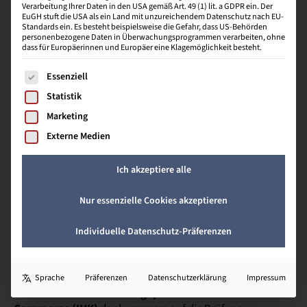
Verarbeitung Ihrer Daten in den USA gemäß Art. 49 (1) lit. a GDPR ein. Der
EuGH stuft die USA als ein Land mit unzureichendem Datenschutz nach EU-
Als
geprüfte:r Fachwirt:in im E-Commerce
Standards ein. Es besteht beispielsweise die Gefahr, dass US-Behörden
(IHK)
qualifizierst du dich für Führungspositionen
personenbezogene Daten in Überwachungsprogrammen verarbeiten, ohne
dass für Europäerinnen und Europäer eine Klagemöglichkeit besteht.
im E-Commerce und erhöhst damit dein Gehalt.
Es folgt eine Liste der Service-Gruppen, für die eine Einwill
Essenziell
DEIN EXTRA:
Wir
schenken
dir beim Abendkurs
die Vorbereitung auf den Ausbilderschein!
Statistik
Marketing
Zu den Kursoptionen
Externe Medien
Ich akzeptiere alle
Nur essenzielle Cookies akzeptieren
Dein Prüfungserfolg – Packen wir es an!
Individuelle Datenschutz-Präferenzen
Was wir dir bieten, um Fachwirt:in im
E-Commerce (IHK) zu werden
Sprache
Präferenzen
Datenschutzerklärung
Impressum
Erreiche den Abschluss als
geprüft:r
Fachwirt:in im E-