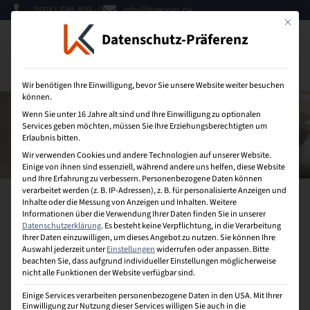
05041 649 409 - 0
info@bzecom.de
Mit dies
Datenschutz-Präferenz
0
Wir benötigen Ihre Einwilligung, bevor Sie unsere Website weiter besuchen
können.
Wenn Sie unter 16 Jahre alt sind und Ihre Einwilligung zu optionalen
Services geben möchten, müssen Sie Ihre Erziehungsberechtigten um
Erlaubnis bitten.
Wir verwenden Cookies und andere Technologien auf unserer Website.
Einige von ihnen sind essenziell, während andere uns helfen, diese Website
und Ihre Erfahrung zu verbessern.
Personenbezogene Daten können
Fachwirt:in im E-
verarbeitet werden (z. B. IP-Adressen), z. B. für personalisierte Anzeigen und
Inhalte oder die Messung von Anzeigen und Inhalten.
Weitere
Commerce (IHK)
Informationen über die Verwendung Ihrer Daten finden Sie in unserer
Datenschutzerklärung
.
Es besteht keine Verpflichtung, in die Verarbeitung
Ihrer Daten einzuwilligen, um dieses Angebot zu nutzen.
Sie können Ihre
Auswahl jederzeit unter
Einstellungen
widerrufen oder anpassen.
Bitte
Du willst den nächsten Schritt machen, dein
beachten Sie, dass aufgrund individueller Einstellungen möglicherweise
Fachwissen im E-Commerce erweitern und einen
nicht alle Funktionen der Website verfügbar sind.
Abschluss auf
Bachelor-Niveau
ohne Hochschule
Einige Services verarbeiten personenbezogene Daten in den USA. Mit Ihrer
und nur in
einem Jahr
erlangen?
Einwilligung zur Nutzung dieser Services willigen Sie auch in die