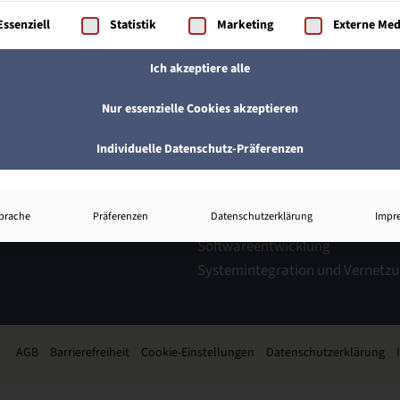
gt eine Liste der Service-Gruppen, für die eine Einwilligung ertei
Essenziell
Statistik
Marketing
Externe Med
Ich akzeptiere alle
Nur essenzielle Cookies akzeptieren
-Commerce
IT-Weiterbildung
achwirt:in im E-Commerce
Bachelor Professional in IT
Individuelle Datenschutz-Präferenzen
rüfungsvorbereitung
Datenanalyse
aufleute
Informationssicherheit
prache
Präferenzen
Datenschutzerklärung
Impr
IT-Beratung
Softwareentwicklung
Systemintegration und Vernetz
AGB
Barrierefreiheit
Cookie-Einstellungen
Datenschutzerklärung