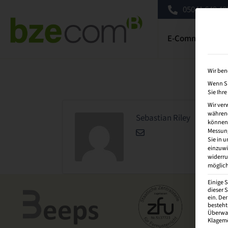
05041 649 409
E-Commerce Wei
Wir ben
Wenn Si
Sie Ihr
Wir ver
während
Sebastian Riley
können v
Messung
Sie in 
einzuwi
widerru
möglich
Einige 
dieser S
ein. De
besteht
Überwac
Klagemö