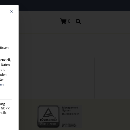
Mit diesem Button wird der Dialog geschlossen. Seine Funktionalität ist identisch 
0
müssen
enziell,
 Daten
 die
inden
aten
gen
zung
 a GDPR
n. Es