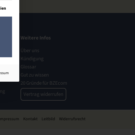
lt werden kann. Die erste Service-Gruppe ist essenziell und kann n
ien
Weitere Infos
Über uns
Kündigung
Glossar
essum
Gut zu wissen
20 Gründe für BZEcom
ung
Vertrag widerrufen
Impressum
Kontakt
Leitbild
Widerrufsrecht