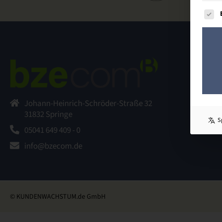
Es fol
E
F
P
Johann-Heinrich-Schröder-Straße 32
K
31832 Springe
S
05041 649 409 - 0
info@bzecom.de
© KUNDENWACHSTUM.de GmbH