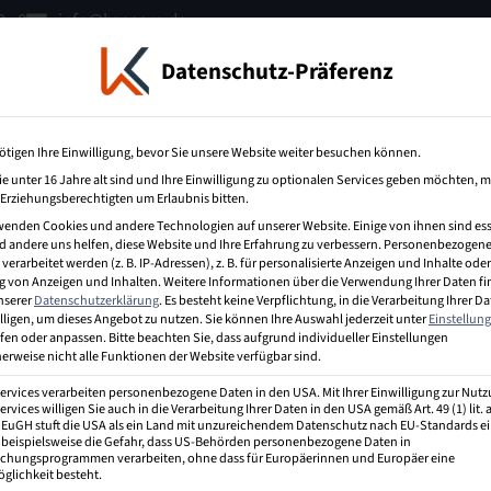
 - 0
info@bzecom.de
Datenschutz-Präferenz
terbildung
IT-Weiterbildung
Über uns
ötigen Ihre Einwilligung, bevor Sie unsere Website weiter besuchen können.
e unter 16 Jahre alt sind und Ihre Einwilligung zu optionalen Services geben möchten, 
e Erziehungsberechtigten um Erlaubnis bitten.
wenden Cookies und andere Technologien auf unserer Website. Einige von ihnen sind ess
 andere uns helfen, diese Website und Ihre Erfahrung zu verbessern.
Personenbezogene
erarbeitet werden (z. B. IP-Adressen), z. B. für personalisierte Anzeigen und Inhalte oder
 von Anzeigen und Inhalten.
Weitere Informationen über die Verwendung Ihrer Daten f
unserer
Datenschutzerklärung
.
Es besteht keine Verpflichtung, in die Verarbeitung Ihrer D
lligen, um dieses Angebot zu nutzen.
Sie können Ihre Auswahl jederzeit unter
Einstellun
fen oder anpassen.
Bitte beachten Sie, dass aufgrund individueller Einstellungen
erweise nicht alle Funktionen der Website verfügbar sind.
Services verarbeiten personenbezogene Daten in den USA. Mit Ihrer Einwilligung zur Nut
ervices willigen Sie auch in die Verarbeitung Ihrer Daten in den USA gemäß Art. 49 (1) lit.
r EuGH stuft die USA als ein Land mit unzureichendem Datenschutz nach EU-Standards ei
 beispielsweise die Gefahr, dass US-Behörden personenbezogene Daten in
hungsprogrammen verarbeiten, ohne dass für Europäerinnen und Europäer eine
glichkeit besteht.