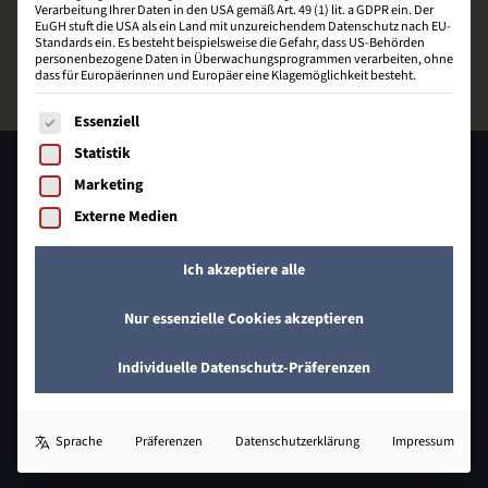
Verarbeitung Ihrer Daten in den USA gemäß Art. 49 (1) lit. a GDPR ein. Der
EuGH stuft die USA als ein Land mit unzureichendem Datenschutz nach EU-
Standards ein. Es besteht beispielsweise die Gefahr, dass US-Behörden
personenbezogene Daten in Überwachungsprogrammen verarbeiten, ohne
dass für Europäerinnen und Europäer eine Klagemöglichkeit besteht.
Es folgt eine Liste der Service-Gruppen, für die eine Einwill
Essenziell
Statistik
Marketing
Externe Medien
Ich akzeptiere alle
Nur essenzielle Cookies akzeptieren
Johann-Heinrich-Schröder-Straße 32
31832 Springe
Individuelle Datenschutz-Präferenzen
05041 649 409 - 0
info@bzecom.de
Sprache
Präferenzen
Datenschutzerklärung
Impressum