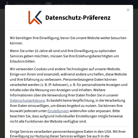
05041 649 409 - 0
info@bzecom.de
Mit dies
Datenschutz-Präferenz
0
Wir benötigen Ihre Einwilligung, bevor Sie unsere Website weiter besuchen
können.
Wenn Sie unter 16 Jahre alt sind und Ihre Einwilligung zu optionalen
Services geben möchten, müssen Sie Ihre Erziehungsberechtigten um
Erlaubnis bitten.
Wir verwenden Cookies und andere Technologien auf unserer Website.
Einige von ihnen sind essenziell, während andere uns helfen, diese Website
Sebastian Riley
und Ihre Erfahrung zu verbessern.
Personenbezogene Daten können
verarbeitet werden (z. B. IP-Adressen), z. B. für personalisierte Anzeigen und
Inhalte oder die Messung von Anzeigen und Inhalten.
Weitere
Informationen über die Verwendung Ihrer Daten finden Sie in unserer
Datenschutzerklärung
.
Es besteht keine Verpflichtung, in die Verarbeitung
Ihrer Daten einzuwilligen, um dieses Angebot zu nutzen.
Sie können Ihre
Auswahl jederzeit unter
Einstellungen
widerrufen oder anpassen.
Bitte
beachten Sie, dass aufgrund individueller Einstellungen möglicherweise
nicht alle Funktionen der Website verfügbar sind.
Einige Services verarbeiten personenbezogene Daten in den USA. Mit Ihrer
Einwilligung zur Nutzung dieser Services willigen Sie auch in die