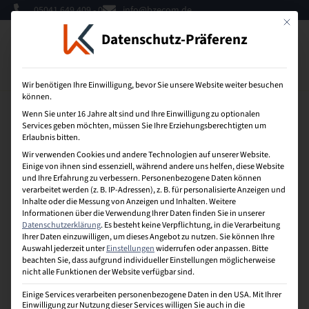
05041 649 409 - 0
info@bzecom.de
Mit dies
Datenschutz-Präferenz
0
Wir benötigen Ihre Einwilligung, bevor Sie unsere Website weiter besuchen
können.
Wenn Sie unter 16 Jahre alt sind und Ihre Einwilligung zu optionalen
So sparst du bei unseren Kursen
Services geben möchten, müssen Sie Ihre Erziehungsberechtigten um
Erlaubnis bitten.
Unsere Rabatte für dich
Wir verwenden Cookies und andere Technologien auf unserer Website.
Einige von ihnen sind essenziell, während andere uns helfen, diese Website
und Ihre Erfahrung zu verbessern.
Personenbezogene Daten können
Wir bieten dir verschiedene Möglichkeiten, bei deiner
verarbeitet werden (z. B. IP-Adressen), z. B. für personalisierte Anzeigen und
Weiterbildung zu sparen. Ob du gemeinsam mit einem
Inhalte oder die Messung von Anzeigen und Inhalten.
Weitere
Freund startest, frühzeitig buchst oder dein Unternehmen
Informationen über die Verwendung Ihrer Daten finden Sie in unserer
Datenschutzerklärung
.
Es besteht keine Verpflichtung, in die Verarbeitung
Mitglied in einem Handelsverband ist – mit unseren
Ihrer Daten einzuwilligen, um dieses Angebot zu nutzen.
Sie können Ihre
Rabatten kannst du die Veranstaltungskosten reduzieren.
Auswahl jederzeit unter
Einstellungen
widerrufen oder anpassen.
Bitte
Hier sind unsere Rabattoptionen im Überblick:
beachten Sie, dass aufgrund individueller Einstellungen möglicherweise
nicht alle Funktionen der Website verfügbar sind.
Bring-a-friend-Rabatt
Einige Services verarbeiten personenbezogene Daten in den USA. Mit Ihrer
Einwilligung zur Nutzung dieser Services willigen Sie auch in die