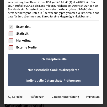
Verarbeitung Ihrer Daten in den USA gemäß Art. 49 (1) lit. a GDPR ein. Der
Du möchtest deine Fortbildung nicht alleine beginnen?
EuGH stuft die USA als ein Land mit unzureichendem Datenschutz nach EU-
Wenn du und eine zweite Person gemeinsam denselben
Standards ein. Es besteht beispielsweise die Gefahr, dass US-Behörden
Kurs starten, erhält jeder von euch
200 € Rabatt
auf die
personenbezogene Daten in Überwachungsprogrammen verarbeiten, ohne
dass für Europäerinnen und Europäer eine Klagemöglichkeit besteht.
Veranstaltungskosten. Eine ideale Möglichkeit, Lernen mit
Gemeinschaft zu verbinden!
Es folgt eine Liste der Service-Gruppen, für die eine Einwill
Essenziell
Frühbucherrabatt
Statistik
Marketing
Wer früh bucht, spart: Wenn du dich bis drei Monate vor
Externe Medien
Kursbeginn anmeldest, ziehen wir dir
100 €
von den
Veranstaltungskosten ab. Frühzeitige Planung lohnt sich
Ich akzeptiere alle
also doppelt.
Teilnehmendenrabatt
Nur essenzielle Cookies akzeptieren
Du hast bereits einen Kurs bei uns – im BZW, BZEcom oder
Individuelle Datenschutz-Präferenzen
BZE – absolviert und dafür einen Gutschein erhalten?
Diesen kannst du selbstverständlich auf deine nächste
Veranstaltung anrechnen lassen.
Sprache
Präferenzen
Datenschutzerklärung
Impressum
Sofortzahlungsrabatt