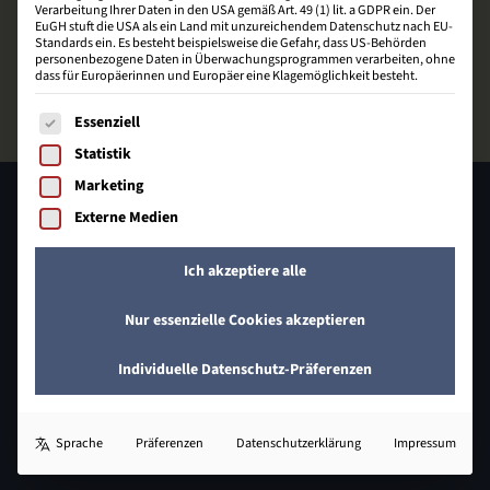
Verarbeitung Ihrer Daten in den USA gemäß Art. 49 (1) lit. a GDPR ein. Der
EuGH stuft die USA als ein Land mit unzureichendem Datenschutz nach EU-
Standards ein. Es besteht beispielsweise die Gefahr, dass US-Behörden
personenbezogene Daten in Überwachungsprogrammen verarbeiten, ohne
dass für Europäerinnen und Europäer eine Klagemöglichkeit besteht.
Es folgt eine Liste der Service-Gruppen, für die eine Einwill
Essenziell
Statistik
Marketing
Externe Medien
Ich akzeptiere alle
Nur essenzielle Cookies akzeptieren
Johann-Heinrich-Schröder-Straße 32
Individuelle Datenschutz-Präferenzen
31832 Springe
05041 649 409 - 0
Sprache
Präferenzen
Datenschutzerklärung
Impressum
info@bzecom.de