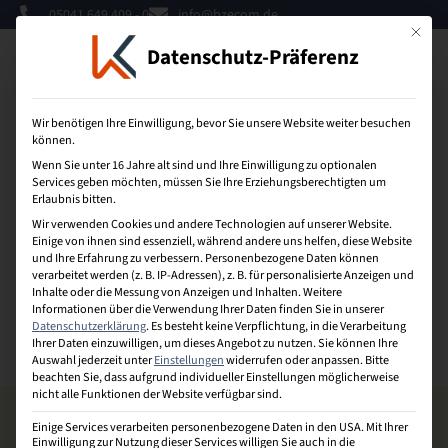
05041 649 409 - 0
info@bzecom.de
Mit dies
Datenschutz-Präferenz
0
Wir benötigen Ihre Einwilligung, bevor Sie unsere Website weiter besuchen
können.
Wenn Sie unter 16 Jahre alt sind und Ihre Einwilligung zu optionalen
Zeitmanagement
Services geben möchten, müssen Sie Ihre Erziehungsberechtigten um
Erlaubnis bitten.
Wir verwenden Cookies und andere Technologien auf unserer Website.
Ist die konsequente und zielorientierte Anwendung
Einige von ihnen sind essenziell, während andere uns helfen, diese Website
bewährter Arbeitstechniken in der täglichen Praxis, um
und Ihre Erfahrung zu verbessern.
Personenbezogene Daten können
verarbeitet werden (z. B. IP-Adressen), z. B. für personalisierte Anzeigen und
sich selbst und die eigenen Lebensbereiche so zu führen
Inhalte oder die Messung von Anzeigen und Inhalten.
Weitere
und zu organisieren („zu managen“), dass die zur
Informationen über die Verwendung Ihrer Daten finden Sie in unserer
Verfügung stehende Zeit optimal und sinnvoll genutzt
Datenschutzerklärung
.
Es besteht keine Verpflichtung, in die Verarbeitung
wird.
Ihrer Daten einzuwilligen, um dieses Angebot zu nutzen.
Sie können Ihre
Auswahl jederzeit unter
Einstellungen
widerrufen oder anpassen.
Bitte
beachten Sie, dass aufgrund individueller Einstellungen möglicherweise
nicht alle Funktionen der Website verfügbar sind.
Einige Services verarbeiten personenbezogene Daten in den USA. Mit Ihrer
Einwilligung zur Nutzung dieser Services willigen Sie auch in die