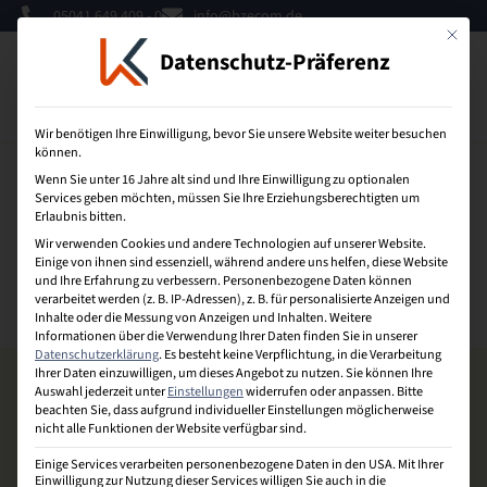
05041 649 409 - 0
info@bzecom.de
Mit dies
Datenschutz-Präferenz
0
Wir benötigen Ihre Einwilligung, bevor Sie unsere Website weiter besuchen
können.
Wenn Sie unter 16 Jahre alt sind und Ihre Einwilligung zu optionalen
Mobbing
Services geben möchten, müssen Sie Ihre Erziehungsberechtigten um
Erlaubnis bitten.
Wir verwenden Cookies und andere Technologien auf unserer Website.
Versteht man Handlungen am Arbeitsplatz, die
Einige von ihnen sind essenziell, während andere uns helfen, diese Website
systematisch mit dem Ziel oder dem Ergebnis der
und Ihre Erfahrung zu verbessern.
Personenbezogene Daten können
verarbeitet werden (z. B. IP-Adressen), z. B. für personalisierte Anzeigen und
Ausgrenzung über längere Zeit durchgeführt werden.
Inhalte oder die Messung von Anzeigen und Inhalten.
Weitere
Informationen über die Verwendung Ihrer Daten finden Sie in unserer
Datenschutzerklärung
.
Es besteht keine Verpflichtung, in die Verarbeitung
Ihrer Daten einzuwilligen, um dieses Angebot zu nutzen.
Sie können Ihre
Auswahl jederzeit unter
Einstellungen
widerrufen oder anpassen.
Bitte
beachten Sie, dass aufgrund individueller Einstellungen möglicherweise
nicht alle Funktionen der Website verfügbar sind.
Einige Services verarbeiten personenbezogene Daten in den USA. Mit Ihrer
Einwilligung zur Nutzung dieser Services willigen Sie auch in die