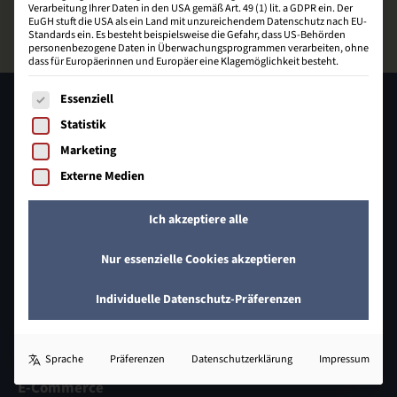
Verarbeitung Ihrer Daten in den USA gemäß Art. 49 (1) lit. a GDPR ein. Der
EuGH stuft die USA als ein Land mit unzureichendem Datenschutz nach EU-
Standards ein. Es besteht beispielsweise die Gefahr, dass US-Behörden
personenbezogene Daten in Überwachungsprogrammen verarbeiten, ohne
dass für Europäerinnen und Europäer eine Klagemöglichkeit besteht.
Es folgt eine Liste der Service-Gruppen, für die eine Einwill
Essenziell
Statistik
Marketing
Externe Medien
Ich akzeptiere alle
Johann-Heinrich-Schröder-Straße 32
31832 Springe
Nur essenzielle Cookies akzeptieren
05041 649 409 - 0
Individuelle Datenschutz-Präferenzen
info@bzecom.de
Sprache
Präferenzen
Datenschutzerklärung
Impressum
E-Commerce