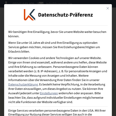
05041 649 409 - 0
info@bzecom.de
Mit dies
Datenschutz-Präferenz
0
Wir benötigen Ihre Einwilligung, bevor Sie unsere Website weiter besuchen
können.
Wenn Sie unter 16 Jahre alt sind und Ihre Einwilligung zu optionalen
Nachfolgeplanung
Services geben möchten, müssen Sie Ihre Erziehungsberechtigten um
Erlaubnis bitten.
Wir verwenden Cookies und andere Technologien auf unserer Website.
Orientiert sich an den künftig zu besetzenden Positionen
Einige von ihnen sind essenziell, während andere uns helfen, diese Website
im Unternehmen und stellt auf den oder die dafür in Frage
und Ihre Erfahrung zu verbessern.
Personenbezogene Daten können
verarbeitet werden (z. B. IP-Adressen), z. B. für personalisierte Anzeigen und
kommenden Nachfolger und die zu ihrer endgültigen
Inhalte oder die Messung von Anzeigen und Inhalten.
Weitere
Qualifizierung erforderlichen Maßnahmen ab.
Informationen über die Verwendung Ihrer Daten finden Sie in unserer
Datenschutzerklärung
.
Es besteht keine Verpflichtung, in die Verarbeitung
Ihrer Daten einzuwilligen, um dieses Angebot zu nutzen.
Sie können Ihre
Auswahl jederzeit unter
Einstellungen
widerrufen oder anpassen.
Bitte
beachten Sie, dass aufgrund individueller Einstellungen möglicherweise
nicht alle Funktionen der Website verfügbar sind.
Einige Services verarbeiten personenbezogene Daten in den USA. Mit Ihrer
Einwilligung zur Nutzung dieser Services willigen Sie auch in die