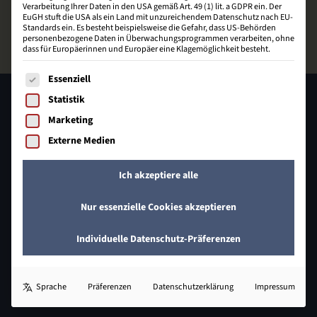
Verarbeitung Ihrer Daten in den USA gemäß Art. 49 (1) lit. a GDPR ein. Der
EuGH stuft die USA als ein Land mit unzureichendem Datenschutz nach EU-
Standards ein. Es besteht beispielsweise die Gefahr, dass US-Behörden
personenbezogene Daten in Überwachungsprogrammen verarbeiten, ohne
dass für Europäerinnen und Europäer eine Klagemöglichkeit besteht.
Es folgt eine Liste der Service-Gruppen, für die eine Einwill
Essenziell
Statistik
Marketing
Externe Medien
Ich akzeptiere alle
Johann-Heinrich-Schröder-Straße 32
Nur essenzielle Cookies akzeptieren
31832 Springe
Individuelle Datenschutz-Präferenzen
05041 649 409 - 0
info@bzecom.de
Sprache
Präferenzen
Datenschutzerklärung
Impressum