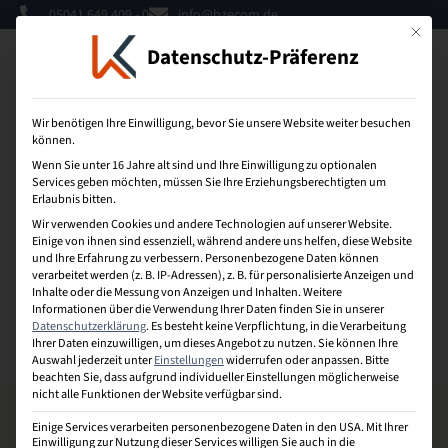
05041 649 409 - 0
info@bzecom.de
Mit dies
Datenschutz-Präferenz
0
Wir benötigen Ihre Einwilligung, bevor Sie unsere Website weiter besuchen
können.
Wenn Sie unter 16 Jahre alt sind und Ihre Einwilligung zu optionalen
Outplacement
Services geben möchten, müssen Sie Ihre Erziehungsberechtigten um
Erlaubnis bitten.
Wir verwenden Cookies und andere Technologien auf unserer Website.
Kann eingesetzt werden, wenn sich ein Unternehmen von
Einige von ihnen sind essenziell, während andere uns helfen, diese Website
einem oder mehreren Mitarbeitern trennt. Das
und Ihre Erfahrung zu verbessern.
Personenbezogene Daten können
verarbeitet werden (z. B. IP-Adressen), z. B. für personalisierte Anzeigen und
Unternehmen setzt den oder die Mitarbeiter frei, bietet
Inhalte oder die Messung von Anzeigen und Inhalten.
Weitere
Ihnen jedoch auf eigene Kosten eine Beratung und
Informationen über die Verwendung Ihrer Daten finden Sie in unserer
Unterstützung bei der Suche nach einem neuen
Datenschutzerklärung
.
Es besteht keine Verpflichtung, in die Verarbeitung
Arbeitsplatz.
Ihrer Daten einzuwilligen, um dieses Angebot zu nutzen.
Sie können Ihre
Auswahl jederzeit unter
Einstellungen
widerrufen oder anpassen.
Bitte
beachten Sie, dass aufgrund individueller Einstellungen möglicherweise
nicht alle Funktionen der Website verfügbar sind.
Einige Services verarbeiten personenbezogene Daten in den USA. Mit Ihrer
Einwilligung zur Nutzung dieser Services willigen Sie auch in die