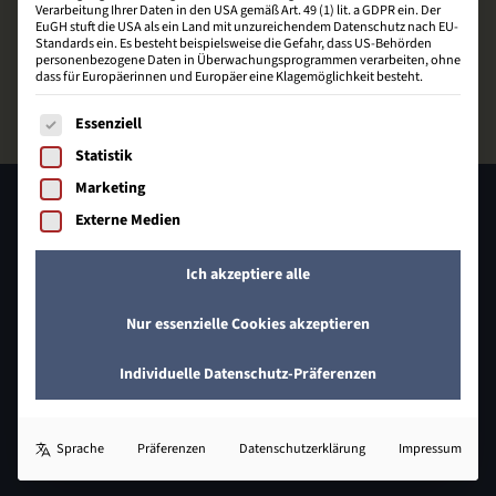
Verarbeitung Ihrer Daten in den USA gemäß Art. 49 (1) lit. a GDPR ein. Der
EuGH stuft die USA als ein Land mit unzureichendem Datenschutz nach EU-
Standards ein. Es besteht beispielsweise die Gefahr, dass US-Behörden
personenbezogene Daten in Überwachungsprogrammen verarbeiten, ohne
dass für Europäerinnen und Europäer eine Klagemöglichkeit besteht.
Es folgt eine Liste der Service-Gruppen, für die eine Einwill
Essenziell
Statistik
Marketing
Externe Medien
Ich akzeptiere alle
Nur essenzielle Cookies akzeptieren
Johann-Heinrich-Schröder-Straße 32
Individuelle Datenschutz-Präferenzen
31832 Springe
05041 649 409 - 0
Sprache
Präferenzen
Datenschutzerklärung
Impressum
info@bzecom.de