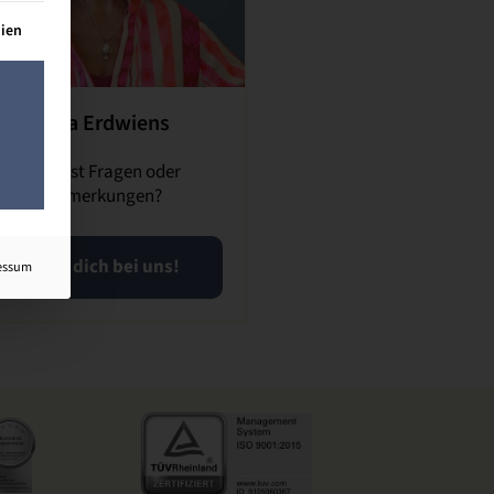
lt werden kann. Die erste Service-Gruppe ist essenziell und kann n
dien
Inka Erdwiens
Du hast Fragen oder
Anmerkungen?
Meld dich bei uns!
essum