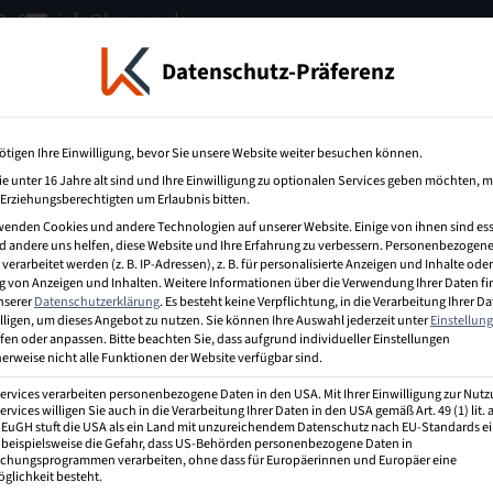
 - 0
info@bzecom.de
Datenschutz-Präferenz
terbildung
IT-Weiterbildung
Über uns
ötigen Ihre Einwilligung, bevor Sie unsere Website weiter besuchen können.
e unter 16 Jahre alt sind und Ihre Einwilligung zu optionalen Services geben möchten, 
e Erziehungsberechtigten um Erlaubnis bitten.
wenden Cookies und andere Technologien auf unserer Website. Einige von ihnen sind ess
 andere uns helfen, diese Website und Ihre Erfahrung zu verbessern.
Personenbezogene
erarbeitet werden (z. B. IP-Adressen), z. B. für personalisierte Anzeigen und Inhalte oder
 von Anzeigen und Inhalten.
Weitere Informationen über die Verwendung Ihrer Daten f
unserer
Datenschutzerklärung
.
Es besteht keine Verpflichtung, in die Verarbeitung Ihrer D
rbetreibende verkauft und Usern, die gerade online
lligen, um dieses Angebot zu nutzen.
Sie können Ihre Auswahl jederzeit unter
Einstellun
rung der Werbeplätze parallel zum Aufruf einer Website
fen oder anpassen.
Bitte beachten Sie, dass aufgrund individueller Einstellungen
e der auf dem versteigerten Werbeplatz
erweise nicht alle Funktionen der Website verfügbar sind.
Services verarbeiten personenbezogene Daten in den USA. Mit Ihrer Einwilligung zur Nut
ervices willigen Sie auch in die Verarbeitung Ihrer Daten in den USA gemäß Art. 49 (1) lit.
r EuGH stuft die USA als ein Land mit unzureichendem Datenschutz nach EU-Standards ei
 beispielsweise die Gefahr, dass US-Behörden personenbezogene Daten in
hungsprogrammen verarbeiten, ohne dass für Europäerinnen und Europäer eine
glichkeit besteht.