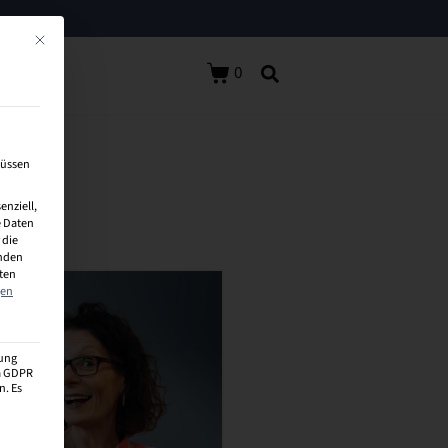
Mit diesem Button wird der Dialog geschlossen. Seine Funktionalität ist identisch 
0
müssen
enziell,
 Daten
 die
inden
aten
gen
zung
 a GDPR
n. Es