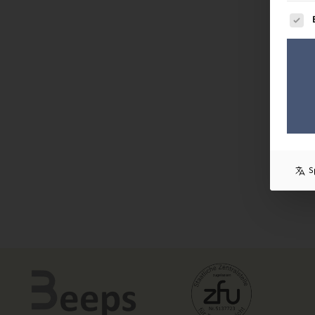
Es fol
S