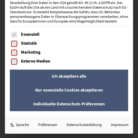
Verarbeitung Ihrer Daten in den USA gemäß Art. 49 (1) lit. a GDPR ein. Der
S
EuGH stuft die USA als ein Land mit unzureichendem Datenschutz nach EU-
Standards ein. Es besteht beispielsweise die Gefahr, dass US-Behörden
personenbezogene Daten in Überwachungsprogrammen verarbeiten, ohne
dass für Europäerinnen und Europäer eine Klagemöglichkeit besteht.
Es folgt eine Liste der Service-Gruppen, für die eine Einwill
Systemauswahl
Essenziell
Statistik
Die Auswahl von Hardware und/oder Software auf
Marketing
der Grundlage eines Sollkonzepts wird als
Systemauswahl bezeichnet. Der Begriff setzt voraus,
Externe Medien
dass am Markt mehrere Software-Systeme
existieren, die für den Einsatz in einem
Ich akzeptiere alle
angenommenen Unternehmen zum Einsatz kommen
könnten. Systemauswahl meint, aus diesem Pool an
Nur essenzielle Cookies akzeptieren
verfügbaren Systemen ein System auszuwählen,
welches dann implementiert wird und zum Einsatz
Individuelle Datenschutz-Präferenzen
kommen soll.
S
Sprache
Präferenzen
Datenschutzerklärung
Impressum