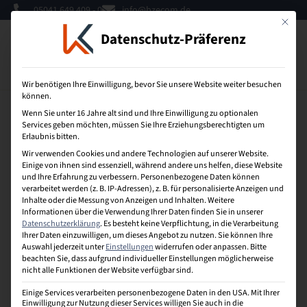
05041 649 409 - 0
info@bzecom.de
Mit dies
Datenschutz-Präferenz
0
Wir benötigen Ihre Einwilligung, bevor Sie unsere Website weiter besuchen
können.
Wenn Sie unter 16 Jahre alt sind und Ihre Einwilligung zu optionalen
Services geben möchten, müssen Sie Ihre Erziehungsberechtigten um
Steuerungsinstrument
Erlaubnis bitten.
Wir verwenden Cookies und andere Technologien auf unserer Website.
Ist ein Hilfsmittel zur zielgerichteten Beeinflussung
Einige von ihnen sind essenziell, während andere uns helfen, diese Website
und Ihre Erfahrung zu verbessern.
Personenbezogene Daten können
wirtschaftlicher sowie organisatorischer Prozesse.
verarbeitet werden (z. B. IP-Adressen), z. B. für personalisierte Anzeigen und
Steuerungs- und Kontrollprozesse überwachen also
Inhalte oder die Messung von Anzeigen und Inhalten.
Weitere
mit Hilfe der geeigneten Instrumente den
Informationen über die Verwendung Ihrer Daten finden Sie in unserer
Unternehmenserfolg, sowie die Einhaltung von
Datenschutzerklärung
.
Es besteht keine Verpflichtung, in die Verarbeitung
Ihrer Daten einzuwilligen, um dieses Angebot zu nutzen.
Sie können Ihre
Richtlinien oder Rahmenbedingungen. Das interne
Auswahl jederzeit unter
Einstellungen
widerrufen oder anpassen.
Bitte
Kontrollsystem (IKS) enthält die Gesamtheit der
beachten Sie, dass aufgrund individueller Einstellungen möglicherweise
Mechanismen zur Kontrolle innerhalb einer
nicht alle Funktionen der Website verfügbar sind.
Unternehmung.
Einige Services verarbeiten personenbezogene Daten in den USA. Mit Ihrer
Einwilligung zur Nutzung dieser Services willigen Sie auch in die