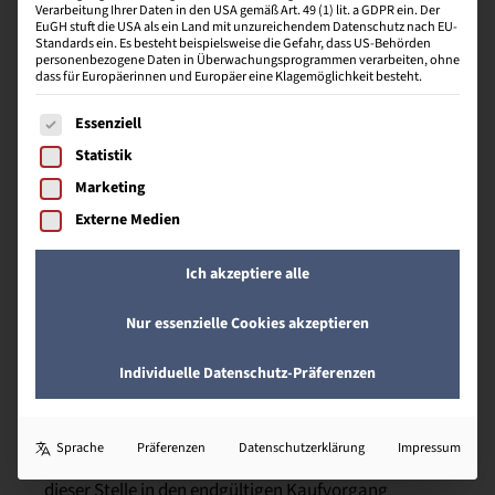
Verarbeitung Ihrer Daten in den USA gemäß Art. 49 (1) lit. a GDPR ein. Der
EuGH stuft die USA als ein Land mit unzureichendem Datenschutz nach EU-
Ist eine Abfolge von physisch und technologisch
Standards ein. Es besteht beispielsweise die Gefahr, dass US-Behörden
personenbezogene Daten in Überwachungsprogrammen verarbeiten, ohne
unterscheidba­ren Aktivitäten, deren Durchführung
dass für Europäerinnen und Europäer eine Klagemöglichkeit besteht.
zunächst Kosten verursacht. Diese Aktivitä­ten leisten
einen Wertbeitrag, für den die Kunden des
Es folgt eine Liste der Service-Gruppen, für die eine Einwill
Essenziell
Unternehmens zu zahlen bereit sind. In Summe bildet
Statistik
die Wertkette damit den Gesamtwert aller Unter­
Marketing
nehmensaktivitäten und die damit verbundenen
Kosten ab.
Externe Medien
Ich akzeptiere alle
W
Nur essenzielle Cookies akzeptieren
Warenkorbansicht
Individuelle Datenschutz-Präferenzen
Der Warenkorb im Shop ist der virtuelle
Einkaufswagen des Kunden und zeigt alle Produkte,
Sprache
Präferenzen
Datenschutzerklärung
Impressum
die der Kunde ausgewählt hat. Der Kunde muss an
dieser Stelle in den endgültigen Kaufvorgang