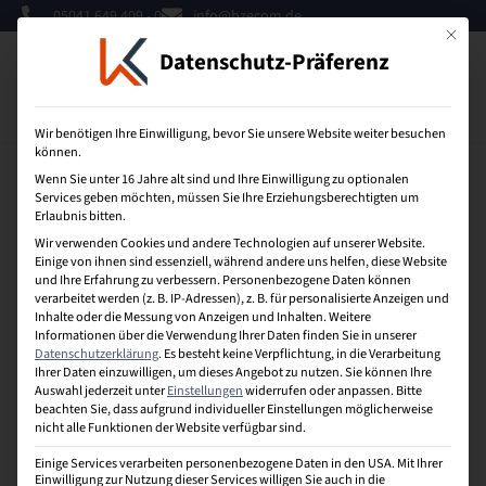
05041 649 409 - 0
info@bzecom.de
Mit dies
Datenschutz-Präferenz
0
Wir benötigen Ihre Einwilligung, bevor Sie unsere Website weiter besuchen
können.
Wenn Sie unter 16 Jahre alt sind und Ihre Einwilligung zu optionalen
Services geben möchten, müssen Sie Ihre Erziehungsberechtigten um
Wettbewerbsvorteil
Erlaubnis bitten.
Wir verwenden Cookies und andere Technologien auf unserer Website.
Formuliert den Begriff als Vereinbarkeit von Beruf
Einige von ihnen sind essenziell, während andere uns helfen, diese Website
und Ihre Erfahrung zu verbessern.
Personenbezogene Daten können
und Familie. Es geht hierbei um die Zeit- und
verarbeitet werden (z. B. IP-Adressen), z. B. für personalisierte Anzeigen und
Ressourcenverteilung zwischen Arbeit und
Inhalte oder die Messung von Anzeigen und Inhalten.
Weitere
Privatleben.
Informationen über die Verwendung Ihrer Daten finden Sie in unserer
Datenschutzerklärung
.
Es besteht keine Verpflichtung, in die Verarbeitung
Ihrer Daten einzuwilligen, um dieses Angebot zu nutzen.
Sie können Ihre
Auswahl jederzeit unter
Einstellungen
widerrufen oder anpassen.
Bitte
W
beachten Sie, dass aufgrund individueller Einstellungen möglicherweise
nicht alle Funktionen der Website verfügbar sind.
Einige Services verarbeiten personenbezogene Daten in den USA. Mit Ihrer
Einwilligung zur Nutzung dieser Services willigen Sie auch in die
Wertekette