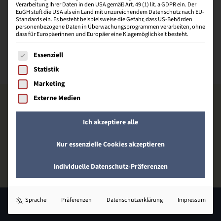
Verarbeitung Ihrer Daten in den USA gemäß Art. 49 (1) lit. a GDPR ein. Der
Bewertungsstimmen – Kaufleute E-Commerce #2
EuGH stuft die USA als ein Land mit unzureichendem Datenschutz nach EU-
Standards ein. Es besteht beispielsweise die Gefahr, dass US-Behörden
personenbezogene Daten in Überwachungsprogrammen verarbeiten, ohne
dass für Europäerinnen und Europäer eine Klagemöglichkeit besteht.
Bewertungsstimmen – Kaufleute E-Commerce #1
Es folgt eine Liste der Service-Gruppen, für die eine Einwill
Essenziell
Statistik
Marketing
Externe Medien
Ich akzeptiere alle
Nur essenzielle Cookies akzeptieren
Individuelle Datenschutz-Präferenzen
Sprache
Präferenzen
Datenschutzerklärung
Impressum