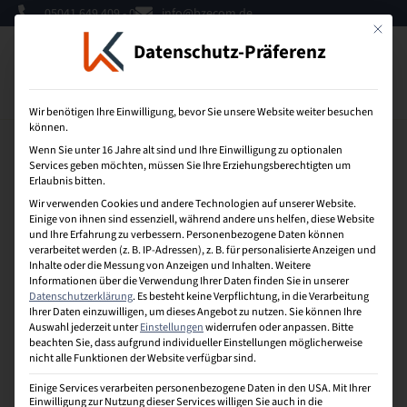
05041 649 409 - 0
info@bzecom.de
Mit dies
Datenschutz-Präferenz
0
Wir benötigen Ihre Einwilligung, bevor Sie unsere Website weiter besuchen
können.
Bewertungsstimmen – Kaufleute E-Commerce #3
Wenn Sie unter 16 Jahre alt sind und Ihre Einwilligung zu optionalen
Services geben möchten, müssen Sie Ihre Erziehungsberechtigten um
Erlaubnis bitten.
Wir verwenden Cookies und andere Technologien auf unserer Website.
Bewertungsstimmen – Kaufleute E-Commerce #7
Einige von ihnen sind essenziell, während andere uns helfen, diese Website
und Ihre Erfahrung zu verbessern.
Personenbezogene Daten können
verarbeitet werden (z. B. IP-Adressen), z. B. für personalisierte Anzeigen und
Inhalte oder die Messung von Anzeigen und Inhalten.
Weitere
Informationen über die Verwendung Ihrer Daten finden Sie in unserer
Bewertungsstimmen – Kaufleute E-Commerce #5
Datenschutzerklärung
.
Es besteht keine Verpflichtung, in die Verarbeitung
Ihrer Daten einzuwilligen, um dieses Angebot zu nutzen.
Sie können Ihre
Auswahl jederzeit unter
Einstellungen
widerrufen oder anpassen.
Bitte
beachten Sie, dass aufgrund individueller Einstellungen möglicherweise
Bewertungsstimmen – Kaufleute E-Commerce #4
nicht alle Funktionen der Website verfügbar sind.
Einige Services verarbeiten personenbezogene Daten in den USA. Mit Ihrer
Einwilligung zur Nutzung dieser Services willigen Sie auch in die