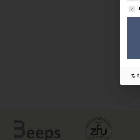
Es fol
S