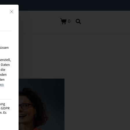
Mit diesem Button wird der Dialog geschlossen. Seine Funktionalität ist identisch 
0
müssen
enziell,
 Daten
 die
inden
aten
gen
zung
 a GDPR
n. Es