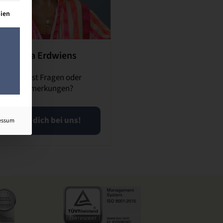
lt werden kann. Die erste Service-Gruppe ist essenziell und kann n
dien
Inka Erdwiens
Du hast Fragen oder
Anmerkungen?
Meld dich bei uns!
essum