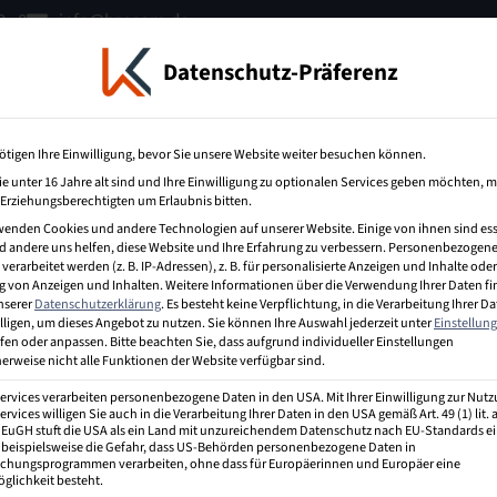
 - 0
info@bzecom.de
Datenschutz-Präferenz
terbildung
IT-Weiterbildung
Über uns
ötigen Ihre Einwilligung, bevor Sie unsere Website weiter besuchen können.
e unter 16 Jahre alt sind und Ihre Einwilligung zu optionalen Services geben möchten, 
e Erziehungsberechtigten um Erlaubnis bitten.
wenden Cookies und andere Technologien auf unserer Website. Einige von ihnen sind ess
 andere uns helfen, diese Website und Ihre Erfahrung zu verbessern.
Personenbezogene
erarbeitet werden (z. B. IP-Adressen), z. B. für personalisierte Anzeigen und Inhalte oder
 von Anzeigen und Inhalten.
Weitere Informationen über die Verwendung Ihrer Daten f
unserer
Datenschutzerklärung
.
Es besteht keine Verpflichtung, in die Verarbeitung Ihrer D
ng. Es handelt sich hierbei – im Gegensatz zu der
lligen, um dieses Angebot zu nutzen.
Sie können Ihre Auswahl jederzeit unter
Einstellun
ass das Unternehmen einen – wenn auch
fen oder anpassen.
Bitte beachten Sie, dass aufgrund individueller Einstellungen
erweise nicht alle Funktionen der Website verfügbar sind.
Services verarbeiten personenbezogene Daten in den USA. Mit Ihrer Einwilligung zur Nut
ervices willigen Sie auch in die Verarbeitung Ihrer Daten in den USA gemäß Art. 49 (1) lit.
r EuGH stuft die USA als ein Land mit unzureichendem Datenschutz nach EU-Standards ei
 beispielsweise die Gefahr, dass US-Behörden personenbezogene Daten in
hungsprogrammen verarbeiten, ohne dass für Europäerinnen und Europäer eine
glichkeit besteht.