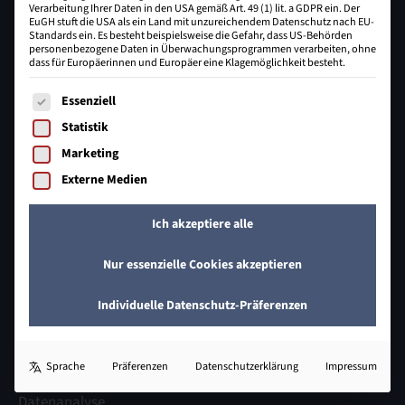
Verarbeitung Ihrer Daten in den USA gemäß Art. 49 (1) lit. a GDPR ein. Der
EuGH stuft die USA als ein Land mit unzureichendem Datenschutz nach EU-
Standards ein. Es besteht beispielsweise die Gefahr, dass US-Behörden
personenbezogene Daten in Überwachungsprogrammen verarbeiten, ohne
dass für Europäerinnen und Europäer eine Klagemöglichkeit besteht.
Johann-Heinrich-Schröder-Straße 32
31832 Springe
Es folgt eine Liste der Service-Gruppen, für die eine Einwill
Essenziell
05041 649 409 - 0
Statistik
info@bzecom.de
Marketing
Externe Medien
E-Commerce
Ich akzeptiere alle
Fachwirt:in im E-Commerce
Nur essenzielle Cookies akzeptieren
Prüfungsvorbereitung Kaufleute
Individuelle Datenschutz-Präferenzen
IT-Weiterbildung
Sprache
Präferenzen
Datenschutzerklärung
Impressum
Bachelor Professional in IT
Datenanalyse