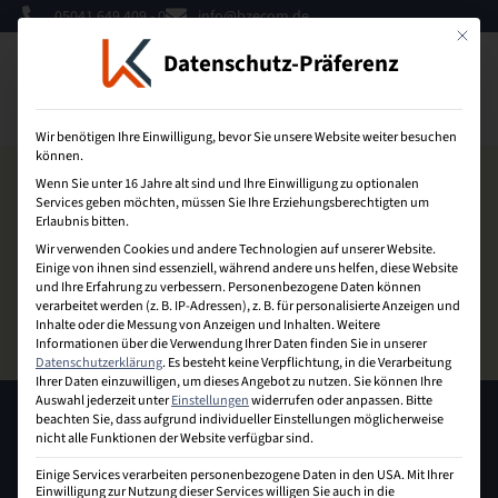
05041 649 409 - 0
info@bzecom.de
Mit dies
Datenschutz-Präferenz
0
Wir benötigen Ihre Einwilligung, bevor Sie unsere Website weiter besuchen
können.
Wenn Sie unter 16 Jahre alt sind und Ihre Einwilligung zu optionalen
Services geben möchten, müssen Sie Ihre Erziehungsberechtigten um
Erlaubnis bitten.
Wir verwenden Cookies und andere Technologien auf unserer Website.
Einige von ihnen sind essenziell, während andere uns helfen, diese Website
und Ihre Erfahrung zu verbessern.
Personenbezogene Daten können
verarbeitet werden (z. B. IP-Adressen), z. B. für personalisierte Anzeigen und
Inhalte oder die Messung von Anzeigen und Inhalten.
Weitere
Informationen über die Verwendung Ihrer Daten finden Sie in unserer
Datenschutzerklärung
.
Es besteht keine Verpflichtung, in die Verarbeitung
Ihrer Daten einzuwilligen, um dieses Angebot zu nutzen.
Sie können Ihre
Auswahl jederzeit unter
Einstellungen
widerrufen oder anpassen.
Bitte
beachten Sie, dass aufgrund individueller Einstellungen möglicherweise
nicht alle Funktionen der Website verfügbar sind.
Einige Services verarbeiten personenbezogene Daten in den USA. Mit Ihrer
Einwilligung zur Nutzung dieser Services willigen Sie auch in die