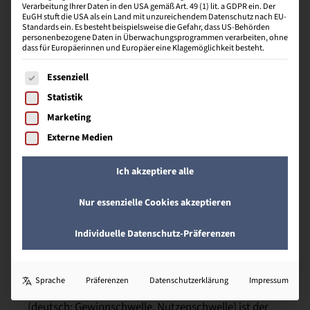
Verarbeitung Ihrer Daten in den USA gemäß Art. 49 (1) lit. a GDPR ein. Der
B
EuGH stuft die USA als ein Land mit unzureichendem Datenschutz nach EU-
Standards ein. Es besteht beispielsweise die Gefahr, dass US-Behörden
personenbezogene Daten in Überwachungsprogrammen verarbeiten, ohne
dass für Europäerinnen und Europäer eine Klagemöglichkeit besteht.
Es folgt eine Liste der Service-Gruppen, für die eine Einwill
Balanced Scorecard
Essenziell
Statistik
(engl. für ausgewogener Berichtsbogen) ist ein
Marketing
wertvolles Instrument für Unternehmen zur
optimalen Ausführung und Überprüfung ihrer
Externe Medien
strategischen Ausrichtung. Diese ist ein
mehrdimensionales Kennzahlensystem bzw.
Ich akzeptiere alle
Performance-Measurement-Systeme.
Nur essenzielle Cookies akzeptieren
B
Individuelle Datenschutz-Präferenzen
Break-even-Point
Sprache
Präferenzen
Datenschutzerklärung
Impressum
(deutsch: Gewinnschwelle, Nutzenschwelle) ist der