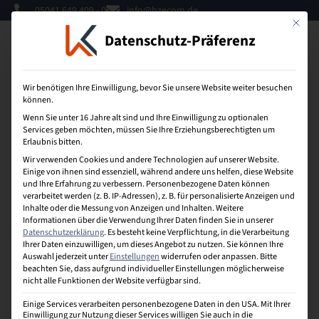
05041 649 409 - 0
info@bzecom.de
Mit dies
Datenschutz-Präferenz
0
Wir benötigen Ihre Einwilligung, bevor Sie unsere Website weiter besuchen
können.
Wenn Sie unter 16 Jahre alt sind und Ihre Einwilligung zu optionalen
Services geben möchten, müssen Sie Ihre Erziehungsberechtigten um
Bundesamt
Erlaubnis bitten.
Wir verwenden Cookies und andere Technologien auf unserer Website.
Für Sicherheit in der Informationstechnik (BSI)
Einige von ihnen sind essenziell, während andere uns helfen, diese Website
und Ihre Erfahrung zu verbessern.
Personenbezogene Daten können
beschreibt Datensicherheit als Schutz von Daten
verarbeitet werden (z. B. IP-Adressen), z. B. für personalisierte Anzeigen und
hinsichtlich gegebener Anforderungen an deren
Inhalte oder die Messung von Anzeigen und Inhalten.
Weitere
Vertraulichkeit, Verfügbarkeit und Integrität. Ein
Informationen über die Verwendung Ihrer Daten finden Sie in unserer
modernerer Begriff dafür ist Informationssicherheit.
Datenschutzerklärung
.
Es besteht keine Verpflichtung, in die Verarbeitung
Ihrer Daten einzuwilligen, um dieses Angebot zu nutzen.
Sie können Ihre
Datensicherheit meint also auch die Sicherung von
Auswahl jederzeit unter
Einstellungen
widerrufen oder anpassen.
Bitte
Unternehmensdaten vor Verlust oder gegen
beachten Sie, dass aufgrund individueller Einstellungen möglicherweise
Beschädigung. Datensicherheit ist ein Zustand, der
nicht alle Funktionen der Website verfügbar sind.
erreicht werden soll.
Einige Services verarbeiten personenbezogene Daten in den USA. Mit Ihrer
Einwilligung zur Nutzung dieser Services willigen Sie auch in die