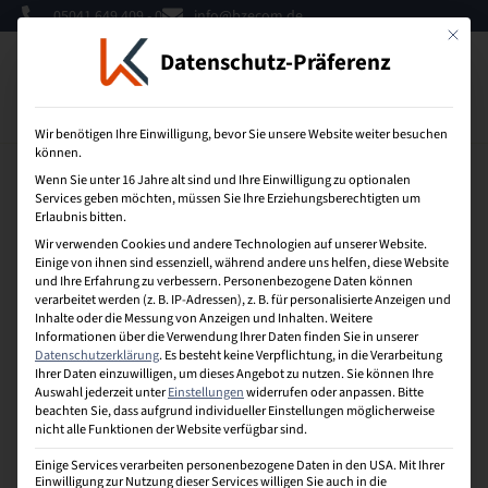
05041 649 409 - 0
info@bzecom.de
Mit dies
Datenschutz-Präferenz
0
Wir benötigen Ihre Einwilligung, bevor Sie unsere Website weiter besuchen
können.
Wenn Sie unter 16 Jahre alt sind und Ihre Einwilligung zu optionalen
Services geben möchten, müssen Sie Ihre Erziehungsberechtigten um
Konkurrenzanalysen
Erlaubnis bitten.
Wir verwenden Cookies und andere Technologien auf unserer Website.
Befassen sich mit Informationen zur Anzahl, zur
Einige von ihnen sind essenziell, während andere uns helfen, diese Website
und Ihre Erfahrung zu verbessern.
Personenbezogene Daten können
Größe, zur Leistungsfähigkeit und zu den Standorten
verarbeitet werden (z. B. IP-Adressen), z. B. für personalisierte Anzeigen und
der wichtigsten Wettbewerber. Außerdem werden die
Inhalte oder die Messung von Anzeigen und Inhalten.
Weitere
Marktanteile der Wettbewerber, wichtige
Informationen über die Verwendung Ihrer Daten finden Sie in unserer
Absatzgebiete und die Unternehmenspolitik
Datenschutzerklärung
.
Es besteht keine Verpflichtung, in die Verarbeitung
Ihrer Daten einzuwilligen, um dieses Angebot zu nutzen.
Sie können Ihre
erkundet. Von besonderer Bedeutung ist, welche
Auswahl jederzeit unter
Einstellungen
widerrufen oder anpassen.
Bitte
Schwerpunkte die Konkurrenz setzt.
beachten Sie, dass aufgrund individueller Einstellungen möglicherweise
nicht alle Funktionen der Website verfügbar sind.
Einige Services verarbeiten personenbezogene Daten in den USA. Mit Ihrer
K
Einwilligung zur Nutzung dieser Services willigen Sie auch in die