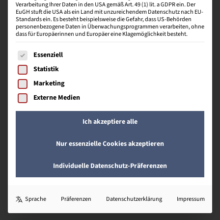
Verarbeitung Ihrer Daten in den USA gemäß Art. 49 (1) lit. a GDPR ein. Der
EuGH stuft die USA als ein Land mit unzureichendem Datenschutz nach EU-
Standards ein. Es besteht beispielsweise die Gefahr, dass US-Behörden
personenbezogene Daten in Überwachungsprogrammen verarbeiten, ohne
Konditionenpolitik
dass für Europäerinnen und Europäer eine Klagemöglichkeit besteht.
Umfasst die Gestaltung der Lieferungs- und
Es folgt eine Liste der Service-Gruppen, für die eine Einwill
Essenziell
Zahlungsbedingungen mit dem Ziel, die Ausgaben
Statistik
des Kunden zu erhöhen.
Marketing
Externe Medien
K
Ich akzeptiere alle
Kommunikationskonzept
Nur essenzielle Cookies akzeptieren
Umfasst die Planung der gesamten Kommunikation
Individuelle Datenschutz-Präferenzen
eines Unternehmens auf den festgelegten
Kommunikationskanälen unter Beachtung der
Zielgruppe sowie der vordefinierten Zielstellungen.
Sprache
Präferenzen
Datenschutzerklärung
Impressum