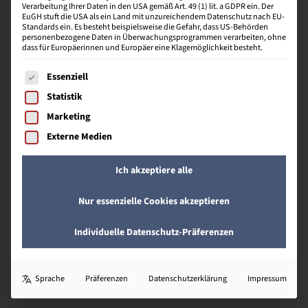
O
Verarbeitung Ihrer Daten in den USA gemäß Art. 49 (1) lit. a GDPR ein. Der
EuGH stuft die USA als ein Land mit unzureichendem Datenschutz nach EU-
Standards ein. Es besteht beispielsweise die Gefahr, dass US-Behörden
personenbezogene Daten in Überwachungsprogrammen verarbeiten, ohne
dass für Europäerinnen und Europäer eine Klagemöglichkeit besteht.
Operations Research
Es folgt eine Liste der Service-Gruppen, für die eine Einwill
Essenziell
Geplante, geregelte Vorgehensweise zur Realisierung
Statistik
von Zielen durch Planung, Integration und
Marketing
Koordination von Produktionsfaktoren (Arbeit,
Boden, Kapital).
Externe Medien
Ich akzeptiere alle
O
Nur essenzielle Cookies akzeptieren
Objektivität
Individuelle Datenschutz-Präferenzen
Versteht man die Unabhängigkeit der Ergebnisse
einer Erhebung von Einflüssen der Personen, die die
Sprache
Präferenzen
Datenschutzerklärung
Impressum
Erhebung durchführen.