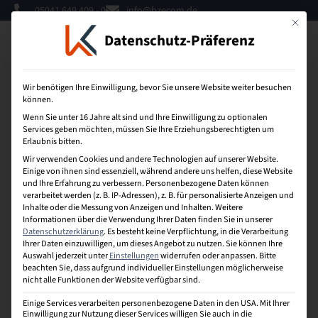
05041 649 409 - 0
info@bzecom.de
Mit dies
Datenschutz-Präferenz
0
Wir benötigen Ihre Einwilligung, bevor Sie unsere Website weiter besuchen
können.
Wenn Sie unter 16 Jahre alt sind und Ihre Einwilligung zu optionalen
Services geben möchten, müssen Sie Ihre Erziehungsberechtigten um
Organisationsentwicklung
Erlaubnis bitten.
Wir verwenden Cookies und andere Technologien auf unserer Website.
Ist ein langfristig angelegter, umfassender
Einige von ihnen sind essenziell, während andere uns helfen, diese Website
und Ihre Erfahrung zu verbessern.
Personenbezogene Daten können
Entwicklungs- und Veränderungsprozess von
verarbeitet werden (z. B. IP-Adressen), z. B. für personalisierte Anzeigen und
Organisationen und den in ihnen tätigen Menschen.
Inhalte oder die Messung von Anzeigen und Inhalten.
Weitere
Der Prozess beruht auf dem Lernen aller Betroffenen
Informationen über die Verwendung Ihrer Daten finden Sie in unserer
durch direkte Mitwirkung und praktische Erfahrung.
Datenschutzerklärung
.
Es besteht keine Verpflichtung, in die Verarbeitung
Ihrer Daten einzuwilligen, um dieses Angebot zu nutzen.
Sie können Ihre
Ziele bestehen in der gleichzeitigen Verbesserung der
Auswahl jederzeit unter
Einstellungen
widerrufen oder anpassen.
Bitte
Leistungsfähigkeit der Organisation (Produktivität)
beachten Sie, dass aufgrund individueller Einstellungen möglicherweise
und der Qualität des Arbeitslebens (Humanität).
nicht alle Funktionen der Website verfügbar sind.
Einige Services verarbeiten personenbezogene Daten in den USA. Mit Ihrer
Einwilligung zur Nutzung dieser Services willigen Sie auch in die