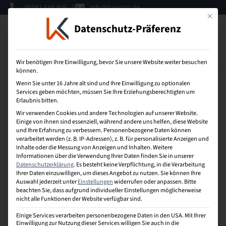
05041 649 409 - 0
info@bzecom.de
Mit dies
Datenschutz-Präferenz
0
Wir benötigen Ihre Einwilligung, bevor Sie unsere Website weiter besuchen
können.
Wenn Sie unter 16 Jahre alt sind und Ihre Einwilligung zu optionalen
Services geben möchten, müssen Sie Ihre Erziehungsberechtigten um
U-Modell
Erlaubnis bitten.
Wir verwenden Cookies und andere Technologien auf unserer Website.
Beim Attributionsmodell U-Modell, das häufig auch
Einige von ihnen sind essenziell, während andere uns helfen, diese Website
und Ihre Erfahrung zu verbessern.
Personenbezogene Daten können
als positionsbasiert bezeichnet wird, wird dem ersten
verarbeitet werden (z. B. IP-Adressen), z. B. für personalisierte Anzeigen und
und letzten Kontaktpunkt im Verlauf einer Customer
Inhalte oder die Messung von Anzeigen und Inhalten.
Weitere
Journey das höchste Gewicht gegeben. Der geringste
Informationen über die Verwendung Ihrer Daten finden Sie in unserer
Wert wird den Kontaktpunkten zwischen dem ersten
Datenschutzerklärung
.
Es besteht keine Verpflichtung, in die Verarbeitung
Ihrer Daten einzuwilligen, um dieses Angebot zu nutzen.
Sie können Ihre
und letzten Kontaktpunkt zugemessen. Diejenigen
Auswahl jederzeit unter
Einstellungen
widerrufen oder anpassen.
Bitte
Kontaktpunkte, die sich näher am ersten und letzten
beachten Sie, dass aufgrund individueller Einstellungen möglicherweise
Kontaktpunkt befinden, erhalten eine höhere
nicht alle Funktionen der Website verfügbar sind.
Gewichtung als die mittleren Kontaktpunkte.
Einige Services verarbeiten personenbezogene Daten in den USA. Mit Ihrer
Einwilligung zur Nutzung dieser Services willigen Sie auch in die