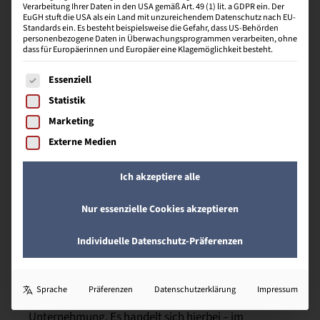
Verarbeitung Ihrer Daten in den USA gemäß Art. 49 (1) lit. a GDPR ein. Der
U
EuGH stuft die USA als ein Land mit unzureichendem Datenschutz nach EU-
Standards ein. Es besteht beispielsweise die Gefahr, dass US-Behörden
personenbezogene Daten in Überwachungsprogrammen verarbeiten, ohne
dass für Europäerinnen und Europäer eine Klagemöglichkeit besteht.
Es folgt eine Liste der Service-Gruppen, für die eine Einwill
Umfeldanalyse
Essenziell
Statistik
Werden die für das Unternehmen relevanten
Marketing
externen Einflussfaktoren ermittelt. Bei der
Umfeldanalyse werden die Chancen den Risiken des
Externe Medien
Marktes gegenübergestellt mit dem Ziel, die Chancen
zu nutzen und die Risiken einzugrenzen.
Ich akzeptiere alle
Nur essenzielle Cookies akzeptieren
U
Individuelle Datenschutz-Präferenzen
Unternehmensanalyse
Sprache
Präferenzen
Datenschutzerklärung
Impressum
Beleuchtet die Stärken und Schwächen der eigenen
Unternehmung. Es handelt sich hierbei – im